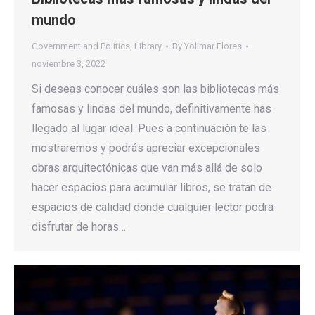
mundo
Government and Politics
,
Library
By
Yolimar Flores
noviembre 3, 2022
Si deseas conocer cuáles son las bibliotecas más
famosas y lindas del mundo, definitivamente has
llegado al lugar ideal. Pues a continuación te las
mostraremos y podrás apreciar excepcionales
obras arquitectónicas que van más allá de solo
hacer espacios para acumular libros, se tratan de
espacios de calidad donde cualquier lector podrá
disfrutar de horas…