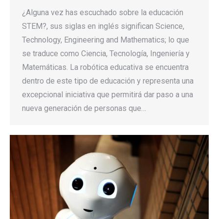
¿Alguna vez has escuchado sobre la educación
STEM?, sus siglas en inglés significan Science,
Technology, Engineering and Mathematics; lo que
se traduce como Ciencia, Tecnología, Ingeniería y
Matemáticas. La robótica educativa se encuentra
dentro de este tipo de educación y representa una
excepcional iniciativa que permitirá dar paso a una
nueva generación de personas que…