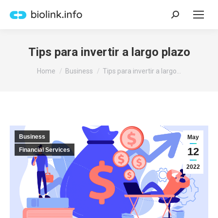
Search:
Tips para invertir a largo plazo
You are here:
Home
Business
Tips para invertir a largo…
Business
May
12
Financial Services
2022