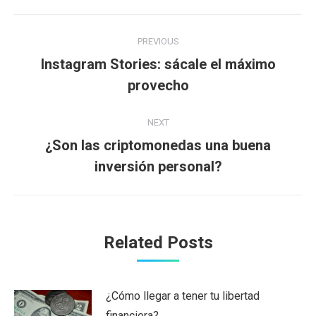
Post
PREVIOUS
navigation
Instagram Stories: sácale el máximo
Previous
provecho
post:
NEXT
¿Son las criptomonedas una buena
Next
inversión personal?
post:
Related Posts
¿Cómo llegar a tener tu libertad
financiera?