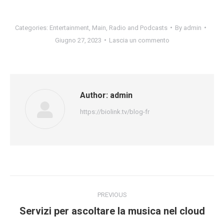
Categories:
Entertainment
,
Main
,
Radio and Podcasts
By
admin
Giugno 27, 2023
Lascia un commento
Author:
admin
https://biolink.tv/blog-fr
Post
PREVIOUS
navigation
Previous
Servizi per ascoltare la musica nel cloud
post: