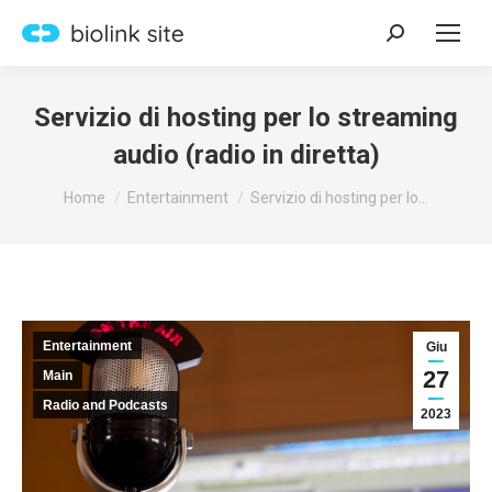
Search:
Servizio di hosting per lo streaming
audio (radio in diretta)
You are here:
Home
Entertainment
Servizio di hosting per lo…
Entertainment
Giu
27
Main
Radio and Podcasts
2023