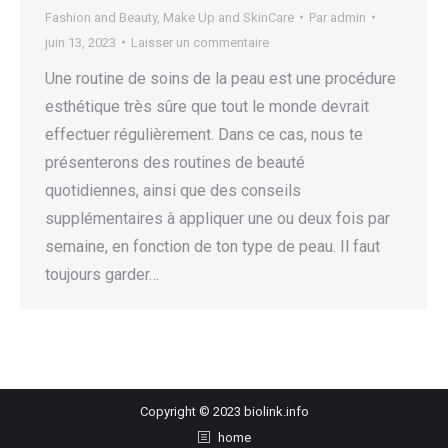
Fashion and Beauty
,
Make Up and SkinCare
Par
admin
juin 13, 2023
Laisser un commentaire
Une routine de soins de la peau est une procédure
esthétique très sûre que tout le monde devrait
effectuer régulièrement. Dans ce cas, nous te
présenterons des routines de beauté
quotidiennes, ainsi que des conseils
supplémentaires à appliquer une ou deux fois par
semaine, en fonction de ton type de peau. Il faut
toujours garder…
Copyright © 2023 biolink.info
home