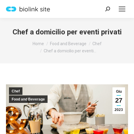
Search:
Chef a domicilio per eventi privati
You are here:
Home
Food and Beverage
Chef
Chef a domicilio per eventi…
Chef
Giu
27
Food and Beverage
2023