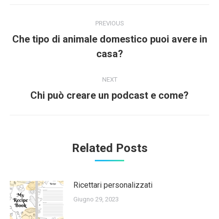
Post
PREVIOUS
navigation
Che tipo di animale domestico puoi avere in
Previous
casa?
post:
NEXT
Next
Chi può creare un podcast e come?
post:
Related Posts
Ricettari personalizzati
Giugno 29, 2023