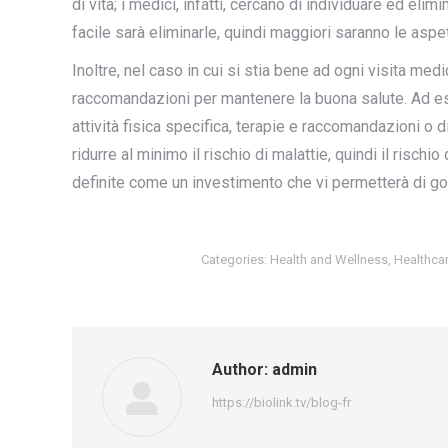
di vita; i medici, infatti, cercano di individuare ed eli
facile sarà eliminarle, quindi maggiori saranno le aspett
Inoltre, nel caso in cui si stia bene ad ogni visita medi
raccomandazioni per mantenere la buona salute. Ad esem
attività fisica specifica, terapie e raccomandazioni o d
ridurre al minimo il rischio di malattie, quindi il risc
definite come un investimento che vi permetterà di god
Categories:
Health and Wellness
,
Healthca
Author:
admin
https://biolink.tv/blog-fr