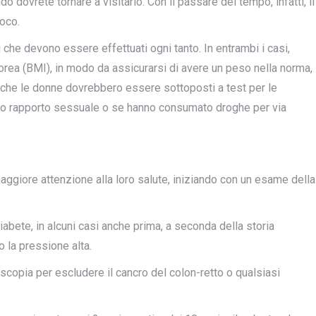
do dovrete tornare a visitarlo. Con il passare del tempo, infatti, il
oco.
 che devono essere effettuati ogni tanto. In entrambi i casi,
orea (BMI), in modo da assicurarsi di avere un peso nella norma,
ni che le donne dovrebbero essere sottoposti a test per le
imo rapporto sessuale o se hanno consumato droghe per via
maggiore attenzione alla loro salute, iniziando con un esame della
diabete, in alcuni casi anche prima, a seconda della storia
o la pressione alta.
scopia per escludere il cancro del colon-retto o qualsiasi