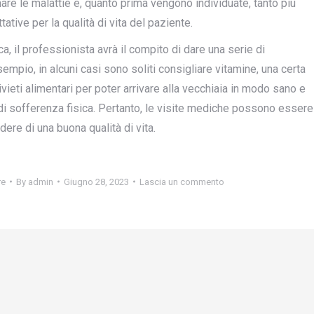
minare le malattie e, quanto prima vengono individuate, tanto più
ative per la qualità di vita del paziente.
ca, il professionista avrà il compito di dare una serie di
pio, in alcuni casi sono soliti consigliare vitamine, una certa
ivieti alimentari per poter arrivare alla vecchiaia in modo sano e
hio di sofferenza fisica. Pertanto, le visite mediche possono essere
ere di una buona qualità di vita.
re
By
admin
Giugno 28, 2023
Lascia un commento