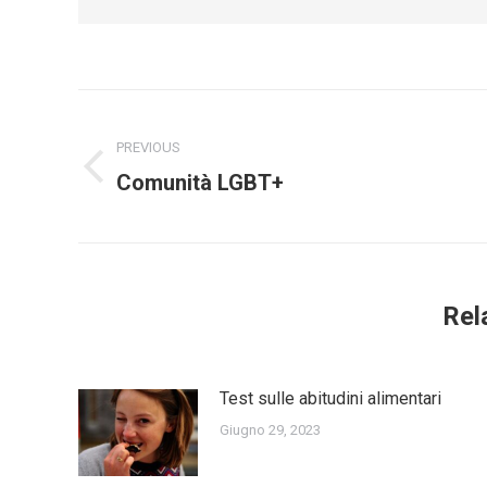
Post
navigation
PREVIOUS
Previous
Comunità LGBT+
post:
Rel
Test sulle abitudini alimentari
Giugno 29, 2023