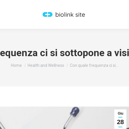
equenza ci si sottopone a vi
You are here:
Home
Health and Wellness
Con quale frequenza ci si…
Giu
28