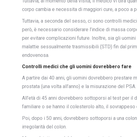
Tuttavia, al momento della visita, il medico vi dirà quan
corpo cambia e necessita di maggiori cure, a poco a p
Tuttavia, a seconda del sesso, ci sono controlli medici
però, è necessario considerare l’indice di massa corp
per evitare complicazioni future. Inoltre, sia gli uomi
malattie sessualmente trasmissibili (STD) fin dal pr
endovenosa.
Controlli medici che gli uomini dovrebbero fare
A partire dai 40 anni, gli uomini dovrebbero prestare 
prostata (una volta all’anno) e la misurazione del PSA.
All’età di 45 anni dovrebbero sottoporsi al test per il 
familiare o se hanno il colesterolo alto, il sovrappeso 
Poi, dopo i 50 anni, dovrebbero sottoporsi a una colon
irregolarità del colon.