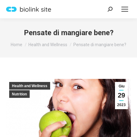
Search:
Pensate di mangiare bene?
You are here:
Home
Health and Wellness
Pensate di mangiare bene?
Health and Wellness
Giu
29
Nutrition
2023