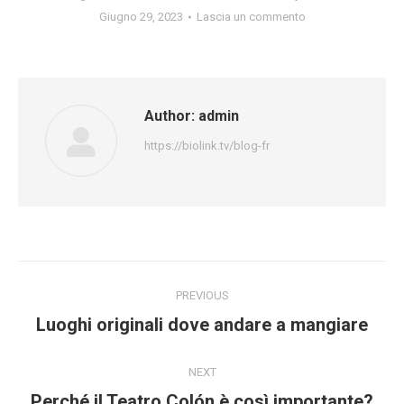
Giugno 29, 2023
Lascia un commento
Author:
admin
https://biolink.tv/blog-fr
Post
PREVIOUS
navigation
Previous
Luoghi originali dove andare a mangiare
post:
NEXT
Next
Perché il Teatro Colón è così importante?