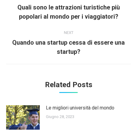
navigation
Quali sono le attrazioni turistiche più
Previous
popolari al mondo per i viaggiatori?
post:
NEXT
Quando una startup cessa di essere una
Next
startup?
post:
Related Posts
Le migliori università del mondo
Giugno 28, 2023