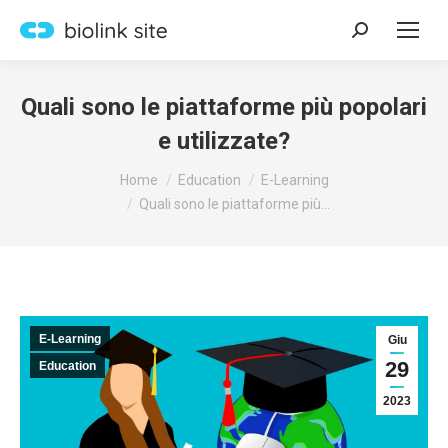
Search:
Quali sono le piattaforme più popolari
e utilizzate?
You are here:
Home
Education
E-Learning
Quali sono le piattaforme più…
E-Learning
Giu
29
Education
2023