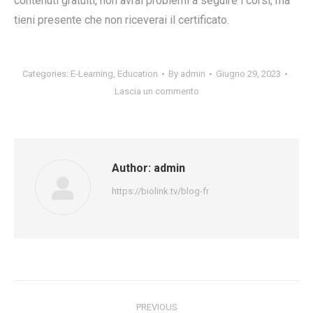
contenuti gratuiti, non avrai problemi a seguire i corsi, ma
tieni presente che non riceverai il certificato.
Categories:
E-Learning
,
Education
By
admin
Giugno 29, 2023
Lascia un commento
Author:
admin
https://biolink.tv/blog-fr
Post
PREVIOUS