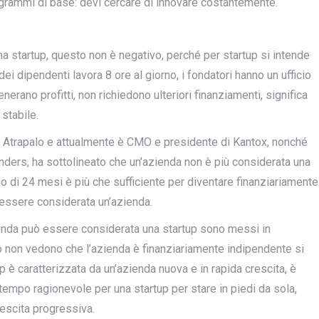
rogrammi di base: devi cercare di innovare costantemente.
na startup, questo non è negativo, perché per startup si intende
ei dipendenti lavora 8 ore al giorno, i fondatori hanno un ufficio
erano profitti, non richiedono ulteriori finanziamenti, significa
stabile.
di Atrapalo e attualmente è CMO e presidente di Kantox, nonché
ers, ha sottolineato che un’azienda non è più considerata una
o di 24 mesi è più che sufficiente per diventare finanziariamente
essere considerata un’azienda.
zienda può essere considerata una startup sono messi in
 non vedono che l’azienda è finanziariamente indipendente si
p è caratterizzata da un’azienda nuova e in rapida crescita, è
empo ragionevole per una startup per stare in piedi da sola,
rescita progressiva.