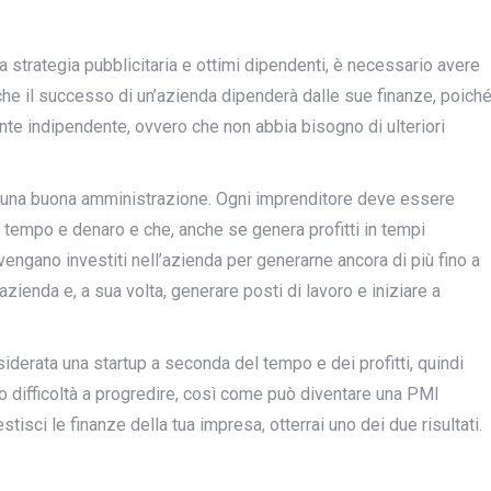
a strategia pubblicitaria e ottimi dipendenti, è necessario avere
che il successo di un’azienda dipenderà dalle sue finanze, poich
nte indipendente, ovvero che non abbia bisogno di ulteriori
e una buona amministrazione. Ogni imprenditore deve essere
 tempo e denaro e che, anche se genera profitti in tempi
i vengano investiti nell’azienda per generarne ancora di più fino a
zienda e, a sua volta, generare posti di lavoro e iniziare a
derata una startup a seconda del tempo e dei profitti, quindi
to difficoltà a progredire, così come può diventare una PMI
isci le finanze della tua impresa, otterrai uno dei due risultati.