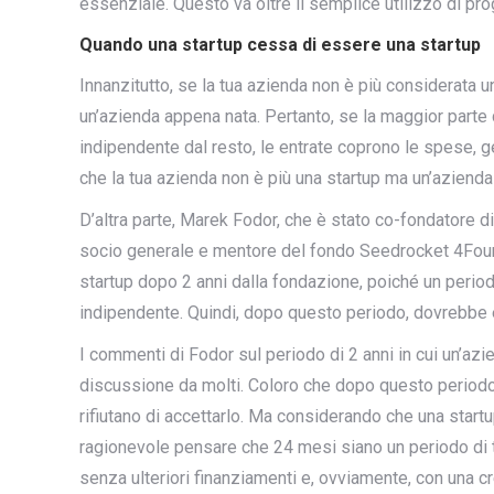
essenziale. Questo va oltre il semplice utilizzo di p
Quando una startup cessa di essere una startup
Innanzitutto, se la tua azienda non è più considerata u
un’azienda appena nata. Pertanto, se la maggior parte d
indipendente dal resto, le entrate coprono le spese, gen
che la tua azienda non è più una startup ma un’azienda 
D’altra parte, Marek Fodor, che è stato co-fondatore 
socio generale e mentore del fondo Seedrocket 4Found
startup dopo 2 anni dalla fondazione, poiché un period
indipendente. Quindi, dopo questo periodo, dovrebbe 
I commenti di Fodor sul periodo di 2 anni in cui un’a
discussione da molti. Coloro che dopo questo periodo
rifiutano di accettarlo. Ma considerando che una startu
ragionevole pensare che 24 mesi siano un periodo di t
senza ulteriori finanziamenti e, ovviamente, con una c