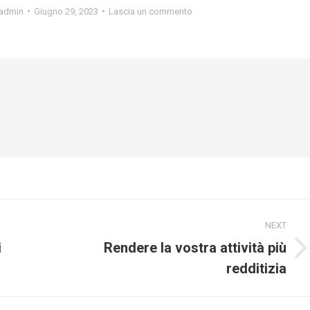
admin
Giugno 29, 2023
Lascia un commento
NEXT
i
Rendere la vostra attività più
Next
redditizia
post: