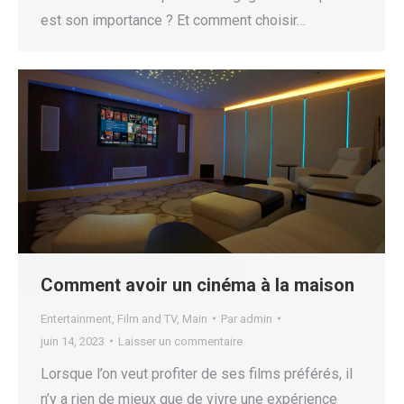
est son importance ? Et comment choisir…
Comment avoir un cinéma à la maison
Entertainment
,
Film and TV
,
Main
Par
admin
juin 14, 2023
Laisser un commentaire
Lorsque l’on veut profiter de ses films préférés, il
n’y a rien de mieux que de vivre une expérience