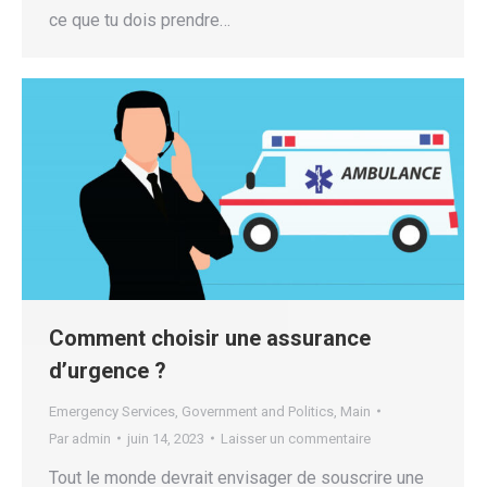
ce que tu dois prendre…
Comment choisir une assurance
d’urgence ?
Emergency Services
,
Government and Politics
,
Main
Par
admin
juin 14, 2023
Laisser un commentaire
Tout le monde devrait envisager de souscrire une