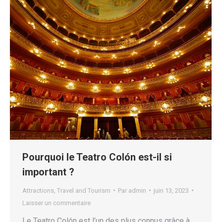
Pourquoi le Teatro Colón est-il si
important ?
Attractions
,
Travel and Tourism
Par
admin
juin 13, 2023
Laisser un commentaire
Le Teatro Colón est l’un des plus connus grâce à