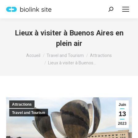
Recherche
:
Lieux à visiter à Buenos Aires en
plein air
Vous êtes ici :
Accueil
Travel and Tourism
Attractions
Lieux à visiter à Buenos…
Attractions
Juin
13
Travel and Tourism
2023