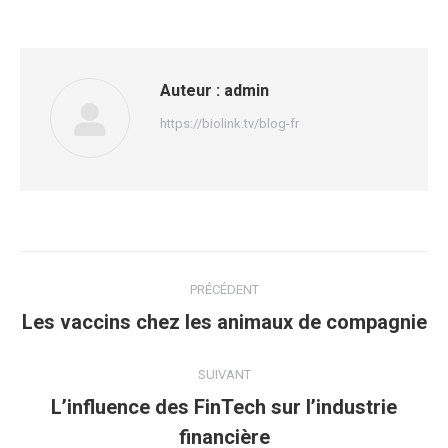
Auteur :
admin
https://biolink.tv/blog-fr
Navigation
PRÉCÉDENT
article
Article
Les vaccins chez les animaux de compagnie
précédent
:
SUIVANT
L’influence des FinTech sur l’industrie
Article
financière
suivant