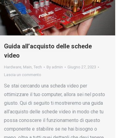
Guida all’acquisto delle schede
video
Hardware
,
Main
,
Tech
By
admin
Giugno 27, 2023
Lascia un commento
Se stai cercando una scheda video per
ottimizzare il tuo computer, allora sei nel posto
giusto. Qui di seguito ti mostreremo una guida
all’acquisto delle schede video in modo che tu
possa conoscere il funzionamento di questo
componente e stabilire se ne hai bisogno o
meno, oltre a tutti quei dettagli che devi tenere