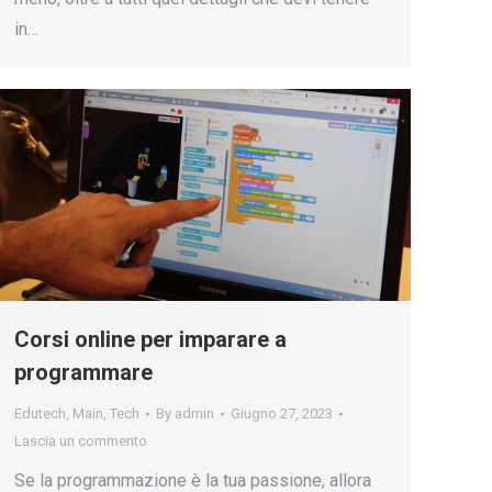
in…
Corsi online per imparare a
programmare
Edutech
,
Main
,
Tech
By
admin
Giugno 27, 2023
Lascia un commento
Se la programmazione è la tua passione, allora