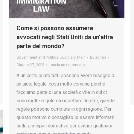
Come si possono assumere
avvocati negli Stati Uniti da un’altra
parte del mondo?
Government and Politics
,
Judiciary
,
Main
By
admin
Giugno 27, 2023
Lascia un commento
A un certo punto tutti possono avere bisogno di
un aiuto legale, cosa molto comune perché
facciamo parte di una società civile in cui ci
sono molte regole da rispettare. Inoltre, queste
regole possono cambiare in ogni regione. Per
questo motivo è consigliabile essere informati
sulle principali normative per evitare qualsiasi