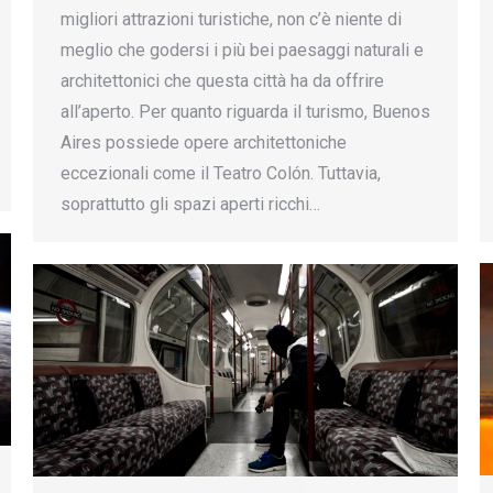
migliori attrazioni turistiche, non c’è niente di
meglio che godersi i più bei paesaggi naturali e
architettonici che questa città ha da offrire
all’aperto. Per quanto riguarda il turismo, Buenos
Aires possiede opere architettoniche
eccezionali come il Teatro Colón. Tuttavia,
soprattutto gli spazi aperti ricchi…