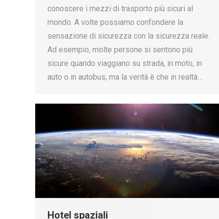
conoscere i mezzi di trasporto più sicuri al
mondo. A volte possiamo confondere la
sensazione di sicurezza con la sicurezza reale.
Ad esempio, molte persone si sentono più
sicure quando viaggiano su strada, in moto, in
auto o in autobus, ma la verità è che in realtà…
Hotel spaziali