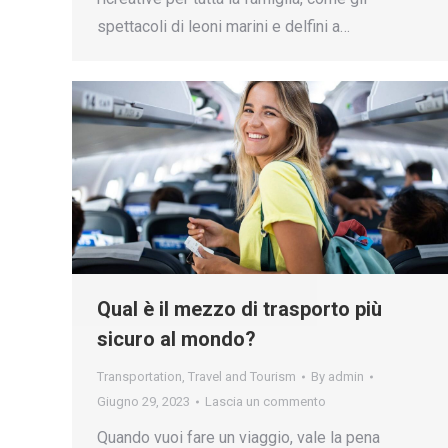
spettacoli di leoni marini e delfini a…
Qual è il mezzo di trasporto più
sicuro al mondo?
Transportation
,
Travel and Tourism
By
admin
Giugno 29, 2023
Lascia un commento
Quando vuoi fare un viaggio, vale la pena