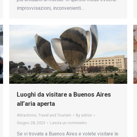
improvvisazioni, inconvenienti…
Luoghi da visitare a Buenos Aires
all’aria aperta
Attractions
,
Travel and Tourism
By
admin
Giugno 28, 2023
Lascia un commento
Se vi trovate a Buenos Aires e volete visitare le