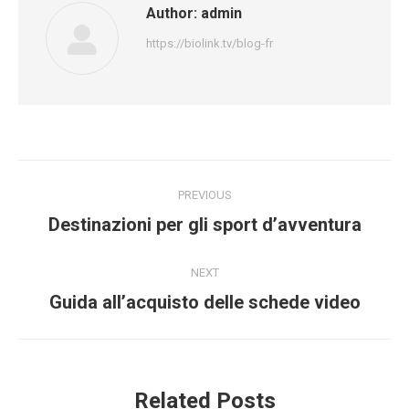
Author:
admin
https://biolink.tv/blog-fr
Post
PREVIOUS
navigation
Previous
Destinazioni per gli sport d’avventura
post:
NEXT
Next
Guida all’acquisto delle schede video
post:
Related Posts