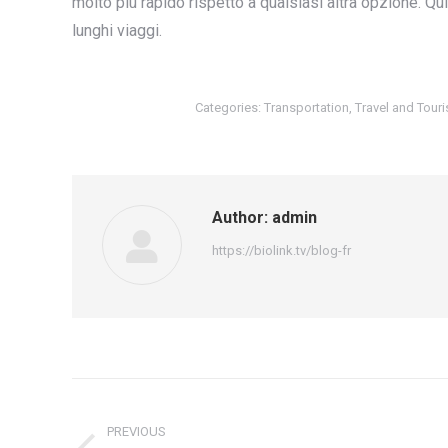
molto più rapido rispetto a qualsiasi altra opzione. Qu
lunghi viaggi.
Categories:
Transportation
,
Travel and Tour
Author:
admin
https://biolink.tv/blog-fr
Post
navigation
PREVIOUS