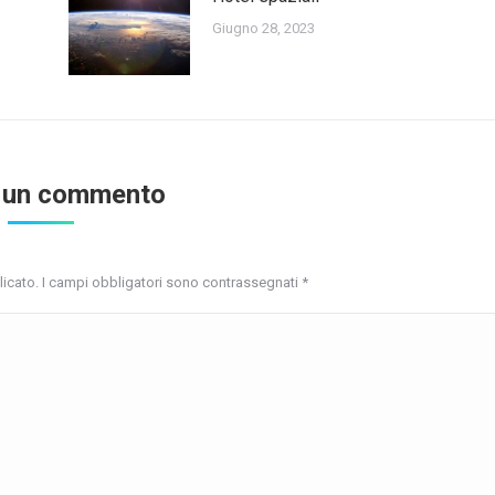
Giugno 28, 2023
 un commento
blicato. I campi obbligatori sono contrassegnati
*