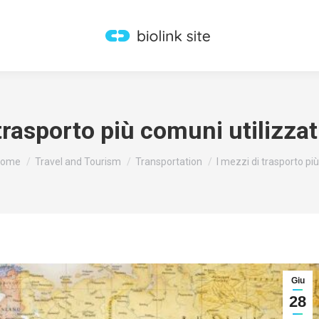
trasporto più comuni utilizzat
ou are here:
Home
Travel and Tourism
Transportation
I mezzi di trasporto pi
Giu
28