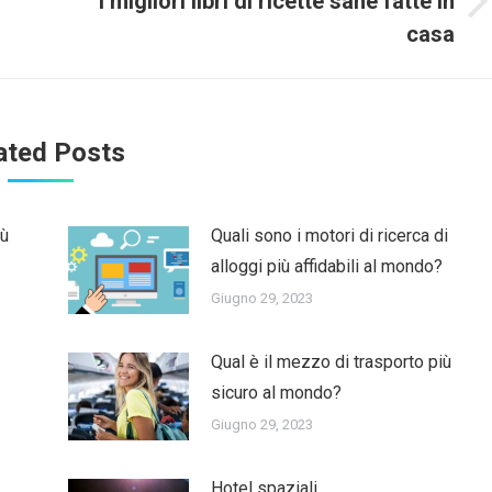
I migliori libri di ricette sane fatte in
Next
casa
post:
ated Posts
iù
Quali sono i motori di ricerca di
alloggi più affidabili al mondo?
Giugno 29, 2023
Qual è il mezzo di trasporto più
sicuro al mondo?
Giugno 29, 2023
Hotel spaziali