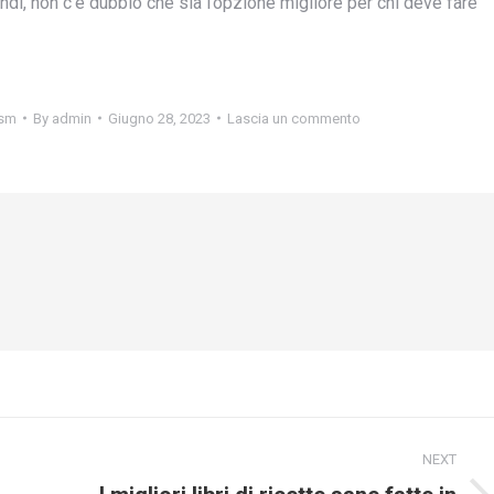
indi, non c’è dubbio che sia l’opzione migliore per chi deve fare
ism
By
admin
Giugno 28, 2023
Lascia un commento
NEXT