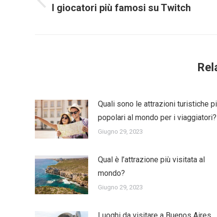
Previous
I giocatori più famosi su Twitch
post:
Rel
Quali sono le attrazioni turistiche p
popolari al mondo per i viaggiatori?
Giugno 29, 2023
Qual è l’attrazione più visitata al
mondo?
Giugno 29, 2023
Luoghi da visitare a Buenos Aires