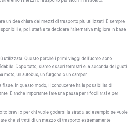
treremo i mezzi di trasporto più sicuri in assoluto.
ere un’idea chiara dei mezzi di trasporto più utilizzati. È sempre
ponibili e, poi, starà a te decidere l’alternativa migliore in base
iù utilizzata. Questo perché i primi viaggi dell’uomo sono
idabile. Dopo tutto, siamo esseri terrestri e, a seconda dei gusti
una moto, un autobus, un furgone o un camper.
fisse. In questo modo, il conducente ha la possibilità di
ante. È anche importante fare una pausa per rifocillarsi e per
molto brevi o per chi vuole godersi la strada, ad esempio se vuole
 negare che si tratti di un mezzo di trasporto estremamente