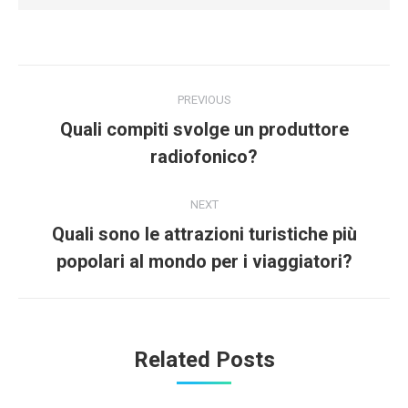
Post
PREVIOUS
navigation
Quali compiti svolge un produttore
Previous
radiofonico?
post:
NEXT
Quali sono le attrazioni turistiche più
Next
popolari al mondo per i viaggiatori?
post:
Related Posts