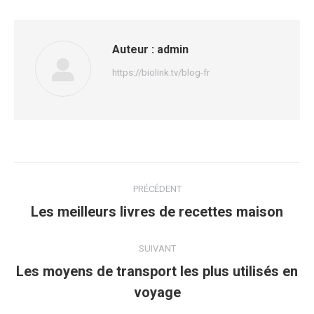
Auteur :
admin
https://biolink.tv/blog-fr
Navigation
PRÉCÉDENT
article
Article
Les meilleurs livres de recettes maison
précédent
:
SUIVANT
Les moyens de transport les plus utilisés en
Article
voyage
suivant