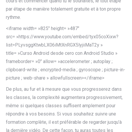
cours et commencer quand tu le souhaites, le tout étape
par étape de manière totalement gratuite et à ton propre
rythme.
<iframe width= »825″ height= »487″
src= »https://www.youtube.com/embed/tyx05coXixw?
list=PLyvsggKtwbLX06iMtXnRGX5lyjiiMaT2y »
title= »Curso Android desde cero con Android Studio »
frameborder= »0″ allow= »accelerometer ; autoplay ;
clipboard-write ; encrypted-media ; gyroscope ; picture-in-
picture ; web-share » allowfullscreen></iframe>
De plus, au fur et à mesure que vous progresserez dans
les classes, la complexité augmentera progressivement,
même si quelques classes suffisent amplement pour
répondre à vos besoins. Si vous souhaitez suivre une
formation complète, il est préférable de regarder jusqu’à
la dernière vidéo. De cette façon, tu auras toutes les