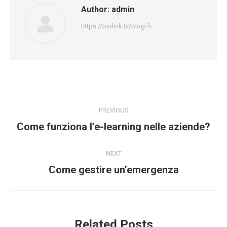
Author:
admin
https://biolink.tv/blog-fr
Post
PREVIOUS
navigation
Previous
Come funziona l’e-learning nelle aziende?
post:
NEXT
Next
Come gestire un’emergenza
post:
Related Posts