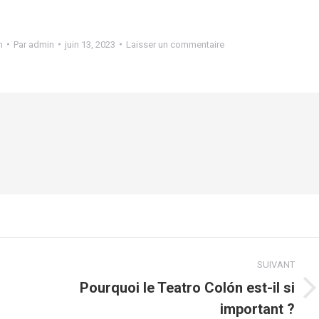
n
Par
admin
juin 13, 2023
Laisser un commentaire
SUIVANT
Pourquoi le Teatro Colón est-il si
Article
important ?
suivant