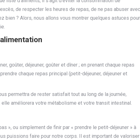
ue liste d’aliments, il s’agit d’éviter la consommation de
es excès, de respecter les heures de repas, de ne pas abuser ave
z bien ? Alors, nous allons vous montrer quelques astuces pour
ie.
alimentation
uner, goûter, déjeuner, goûter et dîner ; en prenant chaque repas
prendre chaque repas principal (petit-déjeuner, déjeuner et
vous permettra de rester satisfait tout au long de la journée,
, elle améliorera votre métabolisme et votre transit intestinal.
pas », ou simplement de finir par « prendre le petit-déjeuner » à
ous puissions faire pour notre corps. Il est important de valoriser