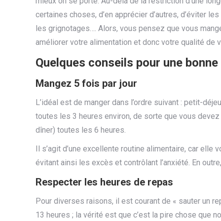
mieux on se porte. Au-delà de la restriction d’une long
certaines choses, d’en apprécier d’autres, d’éviter l
les grignotages…. Alors, vous pensez que vous mange
améliorer votre alimentation et donc votre qualité de v
Quelques conseils pour une bonne 
Mangez 5 fois par jour
L’idéal est de manger dans l’ordre suivant : petit-déje
toutes les 3 heures environ, de sorte que vous devez 
dîner) toutes les 6 heures.
Il s’agit d’une excellente routine alimentaire, car elle 
évitant ainsi les excès et contrôlant l’anxiété. En outre
Respecter les heures de repas
Pour diverses raisons, il est courant de « sauter un re
13 heures ; la vérité est que c’est la pire chose que n