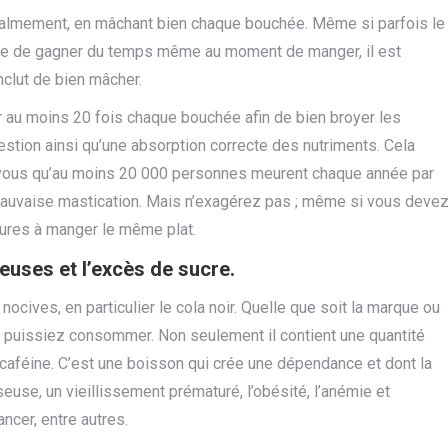
 calmement, en mâchant bien chaque bouchée. Même si parfois le
saie de gagner du temps même au moment de manger, il est
nclut de bien mâcher.
 au moins 20 fois chaque bouchée afin de bien broyer les
estion ainsi qu’une absorption correcte des nutriments. Cela
-vous qu’au moins 20 000 personnes meurent chaque année par
auvaise mastication. Mais n’exagérez pas ; même si vous deve
eures à manger le même plat.
uses et l’excès de sucre.
cives, en particulier le cola noir. Quelle que soit la marque ou
ous puissiez consommer. Non seulement il contient une quantité
caféine. C’est une boisson qui crée une dépendance et dont la
se, un vieillissement prématuré, l’obésité, l’anémie et
ncer, entre autres.